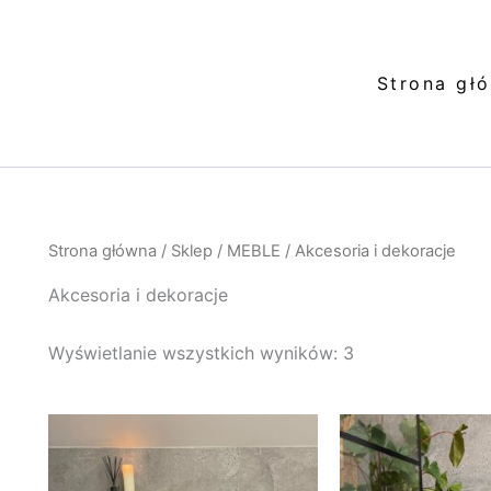
Posortowane
według
najnowszych
Strona gł
Strona główna
/
Sklep
/
MEBLE
/ Akcesoria i dekoracje
Akcesoria i dekoracje
Wyświetlanie wszystkich wyników: 3
Ten
produkt
ma