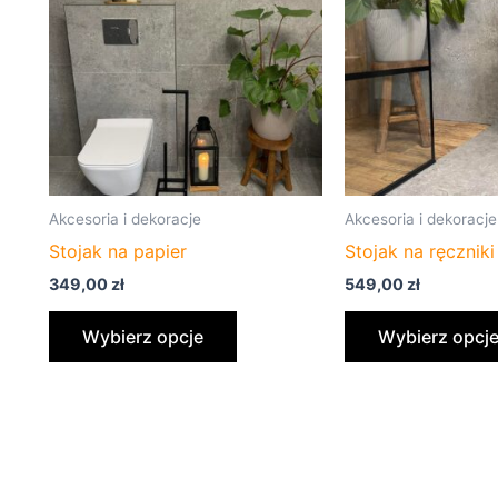
wiele
wariantów.
Opcje
można
wybrać
na
stronie
Akcesoria i dekoracje
Akcesoria i dekoracje
produktu
Stojak na papier
Stojak na ręczniki
349,00
zł
549,00
zł
Wybierz opcje
Wybierz opcj