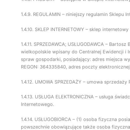
1.4.9. REGULAMIN – niniejszy regulamin Sklepu I
1.4.10. SKLEP INTERNETOWY – sklep internetowy
1.4.11. SPRZEDAWCA; USŁUGODAWCA – Bartosz Bia
wielkopolskie wpisany do Centralnej Ewidencji i
spraw gospodarki, posiadający: adres miejsca wy
REGON: 364335840, adres poczty elektronicznej
1.4.12. UMOWA SPRZEDAŻY – umowa sprzedaży Pr
1.4.13. USŁUGA ELEKTRONICZNA – usługa świadc
Internetowego.
1.4.14. USŁUGOBIORCA – (1) osoba fizyczna posi
powszechnie obowiązujące także osoba fizyczna 