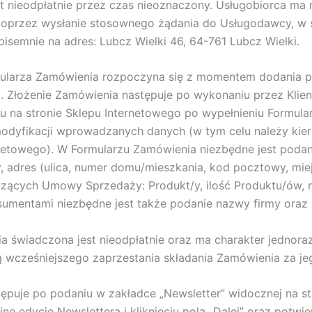
est nieodpłatnie przez czas nieoznaczony. Usługobiorca ma 
) poprzez wysłanie stosownego żądania do Usługodawcy, w
pisemnie na adres: Lubcz Wielki 46, 64-761 Lubcz Wielki.
rmularza Zamówienia rozpoczyna się z momentem dodania p
. Złożenie Zamówienia następuje po wykonaniu przez Klien
ciu na stronie Sklepu Internetowego po wypełnieniu Formul
modyfikacji wprowadzanych danych (w tym celu należy kie
rnetowego). W Formularzu Zamówienia niezbędne jest podan
, adres (ulica, numer domu/mieszkania, kod pocztowy, miej
zących Umowy Sprzedaży: Produkt/y, ilość Produktu/ów, 
umentami niezbędne jest także podanie nazwy firmy oraz 
ia świadczona jest nieodpłatnie oraz ma charakter jednora
 wcześniejszego zaprzestania składania Zamówienia za j
astępuje po podaniu w zakładce „Newsletter” widocznej na 
jne edycje Newslettera i kliknięciu pola „Dalej” oraz potwi