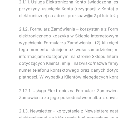
2.1.1.1. Usługa Elektroniczna Konto świadczona j
przyczyny, usunięcia Konta (rezygnacji z Konta
elektronicznej na adres: pro-spaw@o2.pl lub też 
2.1.2. Formularz Zamówienia – korzystanie z Fo
elektronicznego koszyka w Sklepie Internetowym
wypełnieniu Formularza Zamówienia i (2) kliknię
tego momentu istnieje możliwość samodzielnej 
informacjami dostępnymi na stronie Sklepu Inte
dotyczących Klienta: imię i nazwisko/nazwa firmy
numer telefonu kontaktowego oraz danych dotyc
płatności. W wypadku Klientów niebędących kons
2.1.2.1. Usługa Elektroniczna Formularz Zamówien
Zamówienia za jego pośrednictwem albo z chwilą
2.1.3. Newsletter – korzystanie z Newslettera n
elektronicznej, na który mają być przesyłane kole