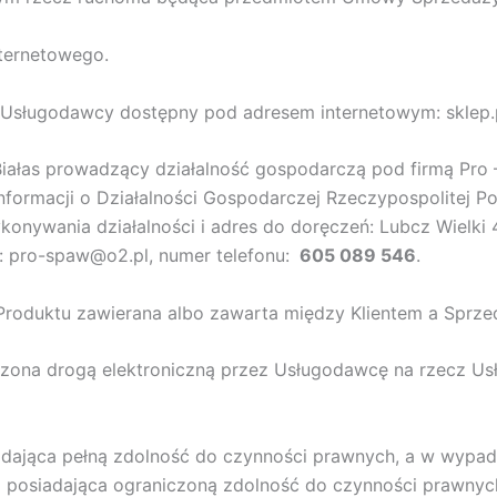
nternetowego.
 Usługodawcy dostępny pod adresem internetowym: sklep.
łas prowadzący działalność gospodarczą pod firmą Pro –
 Informacji o Działalności Gospodarczej Rzeczypospolitej P
konywania działalności i adres do doręczeń: Lubcz Wielki 
: pro-spaw@o2.pl, numer telefonu:
605 089 546
.
oduktu zawierana albo zawarta między Klientem a Sprze
zona drogą elektroniczną przez Usługodawcę na rzecz Us
adająca pełną zdolność do czynności prawnych, a w wypa
posiadająca ograniczoną zdolność do czynności prawnych;