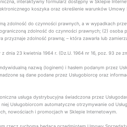
iczna, interaktywny formularz dostępny w Sklepie Intern
ektronicznego koszyka oraz określenie warunków Umowy S
 pełną zdolność do czynności prawnych, a w wypadkach prz
ograniczoną zdolność do czynności prawnych; (2) osoba pr
awa przyznaje zdolność prawną; – która zawarła lub zami
dnia 23 kwietnia 1964 r. (Dz.U. 1964 nr 16, poz. 93 ze zm
 indywidualną nazwą (loginem) i hasłem podanym przez Us
adzone są dane podane przez Usługobiorcę oraz informa
troniczna usługa dystrybucyjna świadczona przez Usługoda
z niej Usługobiorcom automatyczne otrzymywanie od Usługo
ach, nowościach i promocjach w Sklepie Internetowym.
owym rzecz ruchoma będąca przedmiotem Umowy Sprzedaży