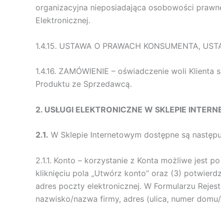
organizacyjna nieposiadająca osobowości prawnej
Elektronicznej.
1.4.15. USTAWA O PRAWACH KONSUMENTA, USTAWA 
1.4.16. ZAMÓWIENIE – oświadczenie woli Klient
Produktu ze Sprzedawcą.
2. USŁUGI ELEKTRONICZNE W SKLEPIE INTE
2.1.
W Sklepie Internetowym dostępne są następuj
2.1.1. Konto – korzystanie z Konta możliwe jest p
kliknięciu pola „Utwórz konto” oraz (3) potwier
adres poczty elektronicznej. W Formularzu Rejest
nazwisko/nazwa firmy, adres (ulica, numer domu/