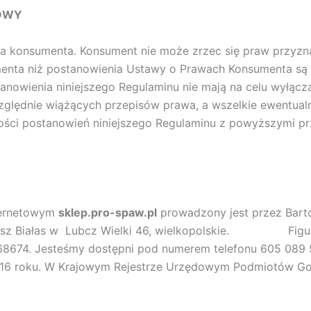
MOWY
a konsumenta. Konsument nie może zrzec się praw przyz
nta niż postanowienia Ustawy o Prawach Konsumenta są ni
nowienia niniejszego Regulaminu nie mają na celu wyłącza
lędnie wiążących przepisów prawa, a wszelkie ewentualn
ci postanowień niniejszego Regulaminu z powyższymi prz
ternetowym
sklep.pro-spaw.pl
prowadzony jest przez Bart
sz Białas w Lubcz Wielki 46, wielkopolskie. Figurujem
8674. Jesteśmy dostępni pod numerem telefonu 605 089 
d 2016 roku. W Krajowym Rejestrze Urzędowym Podmiotów 