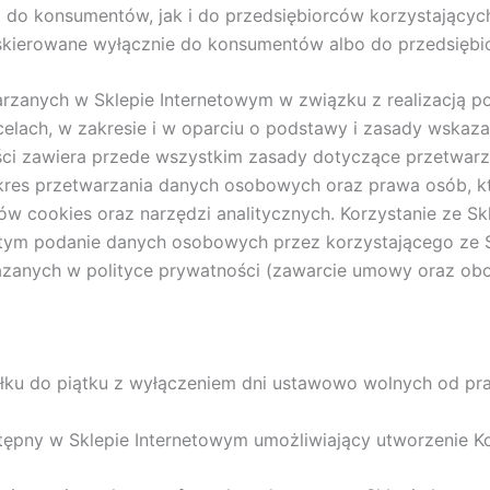
 do konsumentów, jak i do przedsiębiorców korzystającyc
t skierowane wyłącznie do konsumentów albo do przedsiębi
anych w Sklepie Internetowym w związku z realizacją pos
lach, w zakresie i w oparciu o podstawy i zasady wskaza
ości zawiera przede wszystkim zasady dotyczące przetwar
akres przetwarzania danych osobowych oraz prawa osób, kt
ków cookies oraz narzędzi analitycznych. Korzystanie ze 
tym podanie danych osobowych przez korzystającego ze Sk
azanych w polityce prywatności (zawarcie umowy oraz o
ałku do piątku z wyłączeniem dni ustawowo wolnych od pra
ępny w Sklepie Internetowym umożliwiający utworzenie Ko