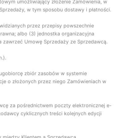
etowym umożliwiający złożenie Zamówienia, w
przedaży, w tym sposobu dostawy i płatności.
ewidzianych przez przepisy powszechnie
awna; albo (3) jednostka organizacyjna
erza zawrzeć Umowę Sprzedaży ze Sprzedawcą.
.).
ługobiorcę zbiór zasobów w systemie
cje o złożonych przez niego Zamówieniach w
wcę za pośrednictwem poczty elektronicznej e-
dawcy cyklicznych treści kolejnych edycji
 między Klientem a Sprzedawcą.