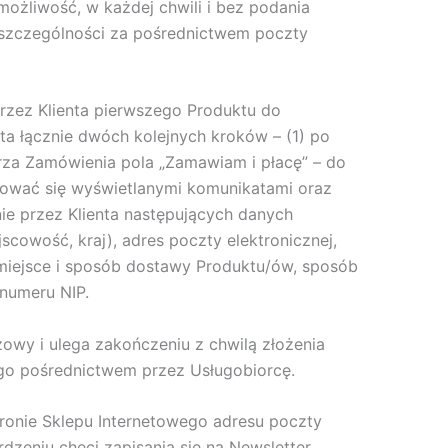
możliwość, w każdej chwili i bez podania
 szczególności za pośrednictwem poczty
rzez Klienta pierwszego Produktu do
ta łącznie dwóch kolejnych kroków – (1) po
arza Zamówienia pola „Zamawiam i płacę” – do
rować się wyświetlanymi komunikatami oraz
ie przez Klienta następujących danych
scowość, kraj), adres poczty elektronicznej,
miejsce i sposób dostawy Produktu/ów, sposób
numeru NIP.
zowy i ulega zakończeniu z chwilą złożenia
ego pośrednictwem przez Usługobiorcę.
stronie Sklepu Internetowego adresu poczty
erdzeniu chęci zapisania się na Newsletter