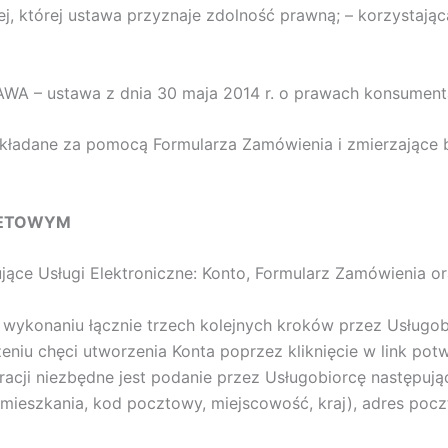
, której ustawa przyznaje zdolność prawną; – korzystając
– ustawa z dnia 30 maja 2014 r. o prawach konsumenta 
a składane za pomocą Formularza Zamówienia i zmierzając
RNETOWYM
ące Usługi Elektroniczne: Konto, Formularz Zamówienia or
o wykonaniu łącznie trzech kolejnych kroków przez Usługobi
dzeniu chęci utworzenia Konta poprzez kliknięcie w link p
racji niezbędne jest podanie przez Usługobiorcę następują
mieszkania, kod pocztowy, miejscowość, kraj), adres poczt